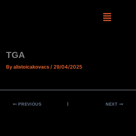
Skip
to
content
TGA
By
/
29/04/2025
alistoicakovacs
PREVIOUS
NEXT