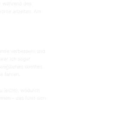
er während des
vorne arbeiten. Am
Runde verbessern und
 war ich sogar
r wegziehen konnten.
e fahren.
u leicht), wodurch
nnen – das fühlt sich