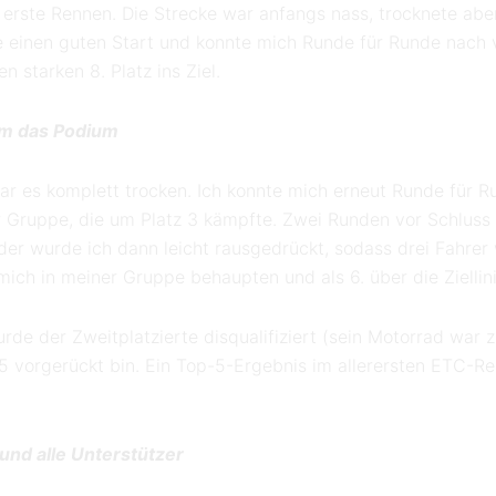
erste Rennen. Die Strecke war anfangs nass, trocknete ab
e einen guten Start und konnte mich Runde für Runde nach 
n starken 8. Platz ins Ziel.
um das Podium
r es komplett trocken. Ich konnte mich erneut Runde für 
er Gruppe, die um Platz 3 kämpfte. Zwei Runden vor Schluss
eider wurde ich dann leicht rausgedrückt, sodass drei Fahre
ich in meiner Gruppe behaupten und als 6. über die Ziellini
e der Zweitplatzierte disqualifiziert (sein Motorrad war z
tz 5 vorgerückt bin. Ein Top-5-Ergebnis im allerersten ETC-Re
nd alle Unterstützer