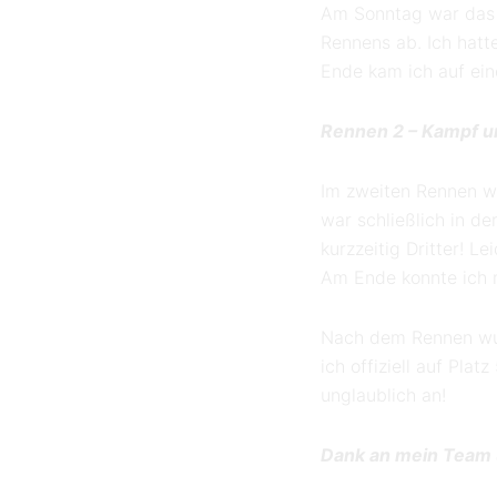
Am Sonntag war das 
Rennens ab. Ich hatt
Ende kam ich auf eine
Rennen 2 – Kampf 
Im zweiten Rennen wa
war schließlich in d
kurzzeitig Dritter! L
Am Ende konnte ich m
Nach dem Rennen wurd
ich offiziell auf Pla
unglaublich an!
Dank an mein Team u