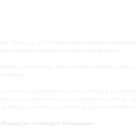
ean Talent Cup (ETC) in Estoril war etwas ganz Besondere
ämpfe, Herausforderungen und großartiger Momente.
bereitet und motiviert. Schon die ersten Trainings liefen gu
ner Gruppe.
ich mir im entscheidenden Training mit Platz 9 den direkte
hatte ich am Ende einen Sturz und verletzte mir den Fuß – ab
ualifying 2 wurde ich 7. in meiner Gruppe und startete som
ufholjagd bei schwierigen Bedingungen