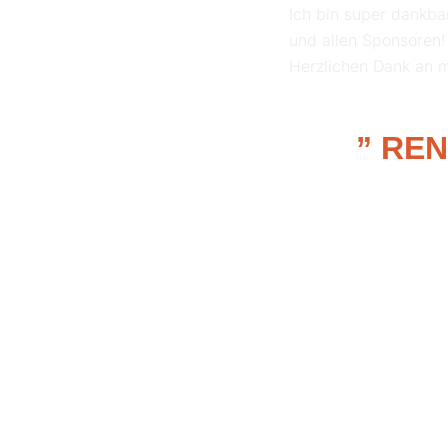
Ich bin super dankba
und allen Sponsoren!
Herzlichen Dank an m
” RE
RELATED POSTS
RELATED POS