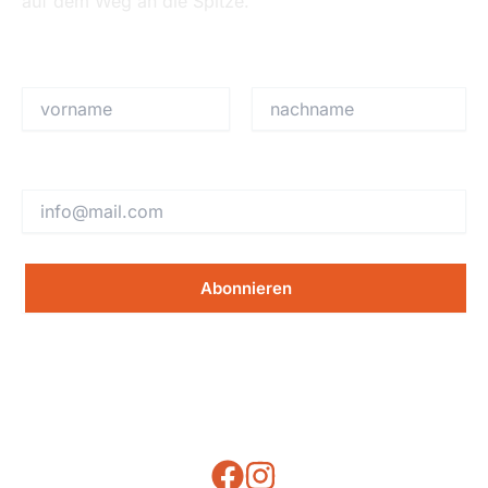
auf dem Weg an die Spitze.
Vorname
Nachname
Email Adresse:
Fynn Kratochwil
JKAG-Racing GmbH & Co. KG