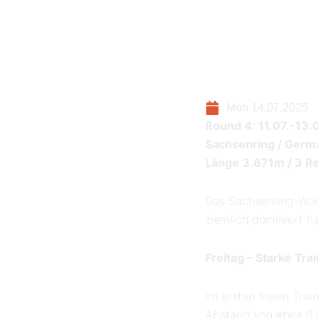
Mon 14.07.2025
Round 4: 11.07.-13.
Sachsenring / Ger
Länge 3.671m / 3 R
Das Sachsenring-Woch
ziemlich dominiert h
Freitag – Starke Tra
Im ersten freien Trai
Abstand von etwa 0,6