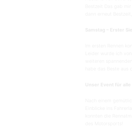
Bestzeit Das gab mir
dann erneut Bestzeit,
Samstag – Erster Si
Im ersten Rennen kon
Leider wurde ich von
weiteren spannenden 
habe das Beste aus de
Unser Event für all
Nach einem gemütlich
Einblicke ins Fahrer
konnten die Rennatmo
des Motorsports!