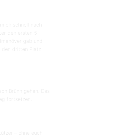
 mich schnell nach
ter den ersten 5
holmanöver gab und
den dritten Platz
nach Brünn gehen. Das
eg fortsetzen.
tützer – ohne euch