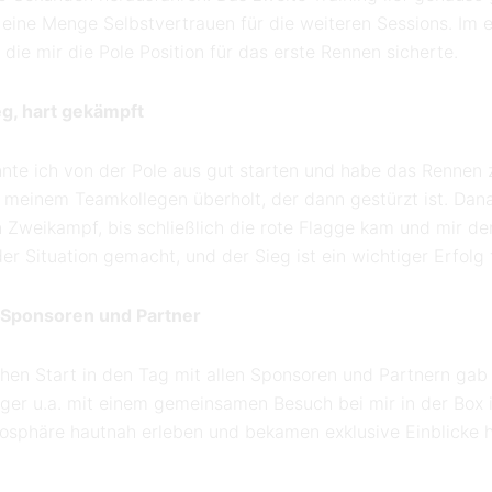
 eine Menge Selbstvertrauen für die weiteren Sessions. Im e
 die mir die Pole Position für das erste Rennen sicherte.
eg, hart gekämpft
nte ich von der Pole aus gut starten und habe das Rennen 
 meinem Teamkollegen überholt, der dann gestürzt ist. Dan
Zweikampf, bis schließlich die rote Flagge kam und mir den
r Situation gemacht, und der Sieg ist ein wichtiger Erfolg 
e Sponsoren und Partner
en Start in den Tag mit allen Sponsoren und Partnern gab
lager u.a. mit einem gemeinsamen Besuch bei mir in der Box 
sphäre hautnah erleben und bekamen exklusive Einblicke hi