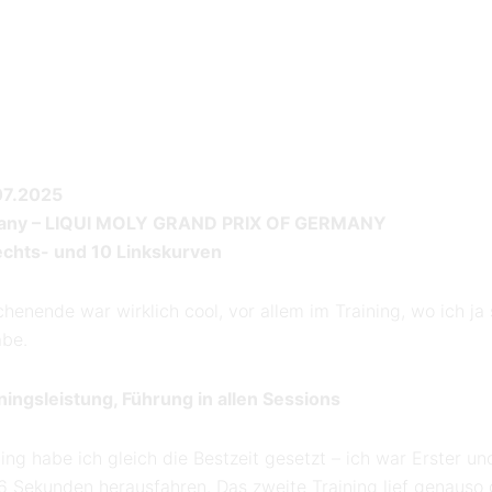
07.2025
many – LIQUI MOLY GRAND PRIX OF GERMANY
echts- und 10 Linkskurven
enende war wirklich cool, vor allem im Training, wo ich ja
abe.
iningsleistung, Führung in allen Sessions
ning habe ich gleich die Bestzeit gesetzt – ich war Erster u
 Sekunden herausfahren. Das zweite Training lief genauso 