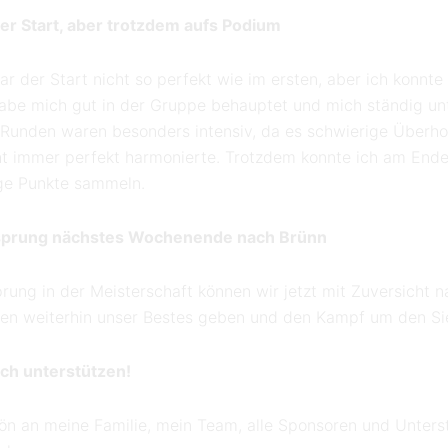
er Start, aber trotzdem aufs Podium
r der Start nicht so perfekt wie im ersten, aber ich konnte
abe mich gut in der Gruppe behauptet und mich ständig un
n Runden waren besonders intensiv, da es schwierige Über
ht immer perfekt harmonierte. Trotzdem konnte ich am Ende 
ige Punkte sammeln.
rsprung nächstes Wochenende nach Brünn
rung in der Meisterschaft können wir jetzt mit Zuversicht 
erden weiterhin unser Bestes geben und den Kampf um den Si
ich unterstützen!
n an meine Familie, mein Team, alle Sponsoren und Unters