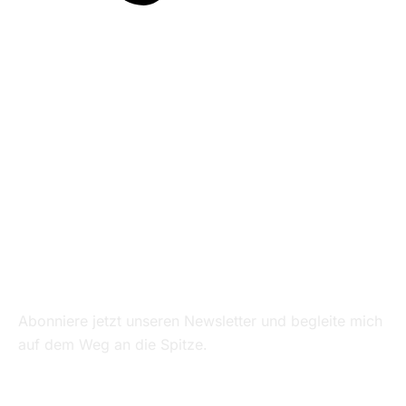
Alle Beiträge
Sei Teil des Teams!
Abonniere jetzt unseren Newsletter und begleite mich
auf dem Weg an die Spitze.
Vorname
Nachname