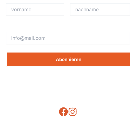
Email Adresse:
Fynn Kratochwil
JKAG-Racing GmbH & Co. KG
Sponsoren
Erfolge